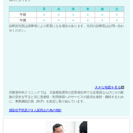
月
火
水
木
金
土
○
○
○
○
○
○
午前
○
○
○
○
○
○
午後
診察担当医は諸事情により変更になる場合があります。当日の診察医はお問い合わ
せください。
大きな地図を見る
呉整形外科クリニックでは、大規模地震等の災害発生時でも従業員ならびにその家
族の安全を守ると共に患者様・利用者様へのサービスの提供を維持・継続するため
に、事業継続計画（BCP）を策定し取り組んでいます。
感染症予防及びまん延防止の為の指針