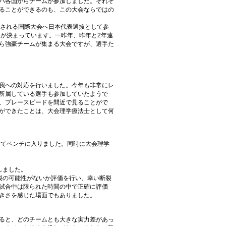
パ各国からチームが参加しました。それぞ
ることができるのも、この大会ならではの
催される国際大会へ日本代表選抜として参
とが決まっています。一昨年、昨年と2年連
ら強豪チームが集まる大会ですが、選手た
我への対応を行いました。今年も非常にレ
所属している選手も参加していたようで
、プレースピードを間近で見ることがで
ができたことは、大会理学療法士として何
してベンチに入りました。同時に大会理学
しました。
裂の可能性がないか評価を行い、幸い断裂
試合中は限られた時間の中で正確に評価
きさを感じた場面でもありました。
。
ると、どのチームとも大きな実力差があっ