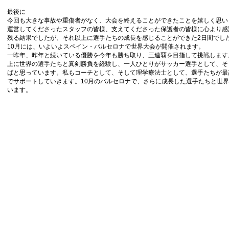
最後に
今回も大きな事故や重傷者がなく、大会を終えることができたことを嬉しく思い
運営してくださったスタッフの皆様、支えてくださった保護者の皆様に心より感
残る結果でしたが、それ以上に選手たちの成長を感じることができた2日間でし
10月には、いよいよスペイン・バルセロナで世界大会が開催されます。
一昨年、昨年と続いている優勝を今年も勝ち取り、三連覇を目指して挑戦します
上に世界の選手たちと真剣勝負を経験し、一人ひとりがサッカー選手として、そ
ばと思っています。私もコーチとして、そして理学療法士として、選手たちが最
でサポートしていきます。10月のバルセロナで、さらに成長した選手たちと世
います。