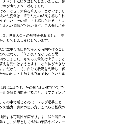
ーナメント進出を逃してしまいました。勝
で差が出たように感じました。
けることなく大会を終えることができまし
抜いた姿勢は、選手たちの成長を感じられ
うでした。その悔しさを感じられることは
生まれた感情だと思います。この悔しさを
ルセロナ世界大会への切符を掴みました。本
か、とても楽しみにしています。
だけ選手たち自身で考える時間を作ること
のではなく、「何が良くなかったと思
増やしました。もちろん最初は上手くまと
答えを見つけようとすること自体が大きな
す。だからこそ、自分で状況を判断し、解
ためのヒントを与える存在でありたいと思
は週に1回です。その限られた時間だけで
ールを触る時間を作ること、リフティング
。その中で感じるのは、トップ選手ほど
ンス能力、身体の使い方。これらは怪我の
成長する可能性が広がります。試合当日の
強くし、結果として怪我の予防やパフォー