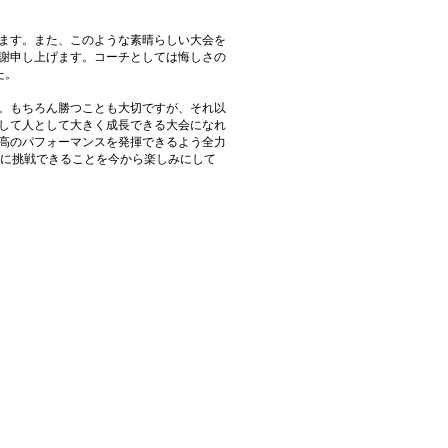
ます。また、このような素晴らしい大会を
謝申し上げます。コーチとしては悔しさの
た。
。もちろん勝つことも大切ですが、それ以
して人として大きく成長できる大会になれ
高のパフォーマンスを発揮できるよう全力
界に挑戦できることを今から楽しみにして