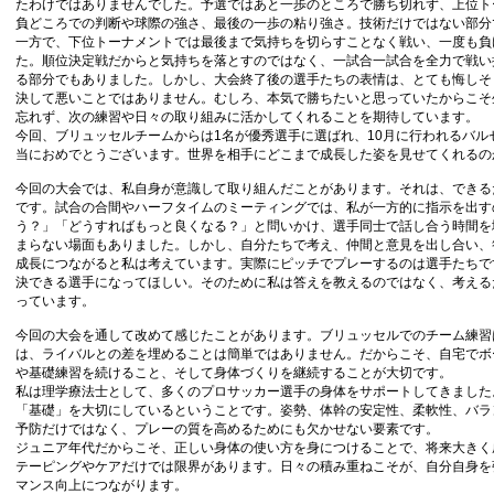
たわけではありませんでした。予選ではあと一歩のところで勝ち切れず、上位ト
負どころでの判断や球際の強さ、最後の一歩の粘り強さ。技術だけではない部分
一方で、下位トーナメントでは最後まで気持ちを切らすことなく戦い、一度も負
た。順位決定戦だからと気持ちを落とすのではなく、一試合一試合を全力で戦い
る部分でもありました。しかし、大会終了後の選手たちの表情は、とても悔しそ
決して悪いことではありません。むしろ、本気で勝ちたいと思っていたからこそ
忘れず、次の練習や日々の取り組みに活かしてくれることを期待しています。
今回、ブリュッセルチームからは1名が優秀選手に選ばれ、10月に行われるバ
当におめでとうございます。世界を相手にどこまで成長した姿を見せてくれるの
今回の大会では、私自身が意識して取り組んだことがあります。それは、できる
です。試合の合間やハーフタイムのミーティングでは、私が一方的に指示を出す
う？」「どうすればもっと良くなる？」と問いかけ、選手同士で話し合う時間を
まらない場面もありました。しかし、自分たちで考え、仲間と意見を出し合い、
成長につながると私は考えています。実際にピッチでプレーするのは選手たちで
決できる選手になってほしい。そのために私は答えを教えるのではなく、考える
っています。
今回の大会を通して改めて感じたことがあります。ブリュッセルでのチーム練習
は、ライバルとの差を埋めることは簡単ではありません。だからこそ、自宅でボ
や基礎練習を続けること、そして身体づくりを継続することが大切です。
私は理学療法士として、多くのプロサッカー選手の身体をサポートしてきました
「基礎」を大切にしているということです。姿勢、体幹の安定性、柔軟性、バラ
予防だけではなく、プレーの質を高めるためにも欠かせない要素です。
ジュニア年代だからこそ、正しい身体の使い方を身につけることで、将来大きく
テーピングやケアだけでは限界があります。日々の積み重ねこそが、自分自身を
マンス向上につながります。