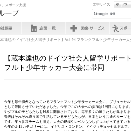
文字サイズ
ス、スポーツ支援
蔵本達也のドイツ社会人留学リポート】Vol.46 フランクフルト少年サッカー
【蔵本達也のドイツ社会人留学リポート】V
フルト少年サッカー大会に帯同
今年も毎年恒例となっているフランクフルト少年サッカー大会に、ブリュッセルU
として帯同させていただきました。今年でこの大会への参加は4回目になります
やダブルの子どもたちを対象に開催されており、毎年多くの選手たちが集まりま
普段はそれぞれ違う国で生活している子どもたちが、日本という共通のルーツを
です。年々参加チームも増え、大会の規模やレベルも少しずつ上がってきている
今年のU-12カテゴリーには、イギリス・ロンドン、ドイツ（デュッセルドルフ