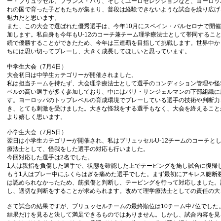
ー・ブリュッセル、フランス・パリ、そしてユーロセレクションなど、ヨーロッ
れの国で育った子どもたちが集まり、普段は経験できないような試合を繰り広げ
魅力だと思います。
また、この大会で選ばれた優秀選手は、今年10月にスペイン・バルセロナで開
加します。私自身も今年もU-12のコーチ兼チーム理学療法士として帯同するこ
続で優勝することができたため、今年は三連覇を目指して挑戦します。世界中か
ちには思い切ってプレーし、大きく成長してほしいと思っています。
中学生大会（7月4日）
大会初日は中学生カテゴリーが開催されました。
私は担当チームを持たず、大会理学療法士として選手のコンディション管理や怪
ベルの高い選手が多く参加しており、中にはパリ・サンジェルマンの下部組織に
す。ヨーロッパのトップレベルの育成環境でプレーしている選手の技術や判断力
き、とても刺激を受けました。大きな怪我をする選手もなく、大会を終えること
より嬉しく思います。
小学生大会（7月5日）
翌日は小学生カテゴリーが開催され、私はブリュッセルU-12チームのコーチと
療法士として、怪我をした選手の対応も行いました。
今回対応した選手は2名でした。
1人は親指を負傷した選手で、状態を確認した上でテーピングを施し試合に復帰
もう1人はプレー中にふくらはぎを痛めた選手でした。まず最初にアキレス腱断
は認められなかったため、筋損傷と判断し、テーピングを行って対応しました。
し、適切な判断をすることが求められます。改めて理学療法士としての責任の大
さて試合の結果ですが、ブリュッセルチームの最終順位は10チーム中7位でした
結果だけを見ると決して満足できるものではありません。しかし、試合内容を見