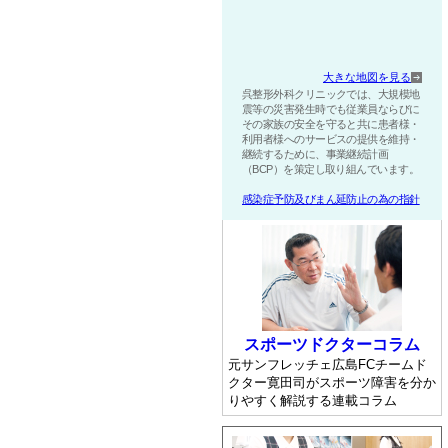
大きな地図を見る
呉整形外科クリニックでは、大規模地
震等の災害発生時でも従業員ならびに
その家族の安全を守ると共に患者様・
利用者様へのサービスの提供を維持・
継続するために、事業継続計画
（BCP）を策定し取り組んでいます。
感染症予防及びまん延防止の為の指針
スポーツドクターコラム
元サンフレッチェ広島FCチームド
クター寛田司がスポーツ障害を分か
りやすく解説する連載コラム