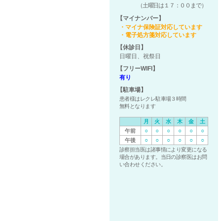
（土曜日は１７：００まで）
【マイナンバー】
・マイナ保険証対応しています
・電子処方箋対応しています
【休診日】
日曜日、祝祭日
【フリーWIFI】
有り
【駐車場】
患者様はレクレ駐車場３時間
無料となります
月
火
水
木
金
土
○
○
○
○
○
○
午前
○
○
○
○
○
○
午後
診察担当医は諸事情により変更になる
場合があります。当日の診察医はお問
い合わせください。