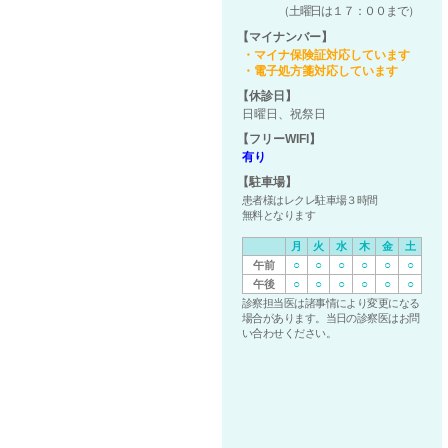
（土曜日は１７：００まで）
【マイナンバー】
・マイナ保険証対応しています
・電子処方箋対応しています
【休診日】
日曜日、祝祭日
【フリーWIFI】
有り
【駐車場】
患者様はレクレ駐車場３時間
無料となります
月
火
水
木
金
土
○
○
○
○
○
○
午前
○
○
○
○
○
○
午後
診察担当医は諸事情により変更になる
場合があります。当日の診察医はお問
い合わせください。