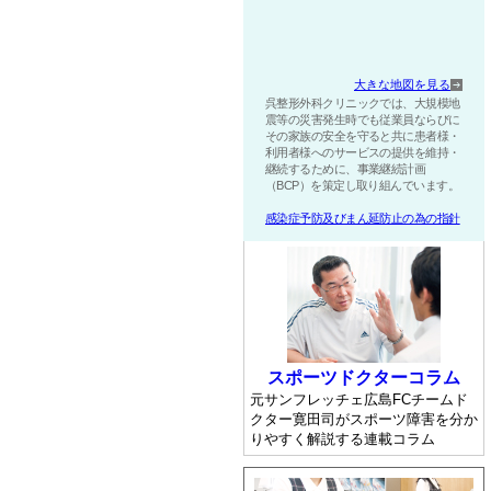
大きな地図を見る
呉整形外科クリニックでは、大規模地
震等の災害発生時でも従業員ならびに
その家族の安全を守ると共に患者様・
利用者様へのサービスの提供を維持・
継続するために、事業継続計画
（BCP）を策定し取り組んでいます。
感染症予防及びまん延防止の為の指針
スポーツドクターコラム
元サンフレッチェ広島FCチームド
クター寛田司がスポーツ障害を分か
りやすく解説する連載コラム