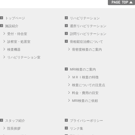
トップページ
リハビリテーション
施設紹介
通所リハビリテーション
受付・待合室
訪問リハビリテーション
診察室・処置室
骨粗鬆症治療について
検査機器
骨密度検査のご案内
リハビリテーション室
MRI検査のご案内
ＭＲＩ検査の特徴
検査についての注意点
料金・費用の目安
MRI検査のご依頼
スタッフ紹介
プライバシーポリシー
院長挨拶
リンク集