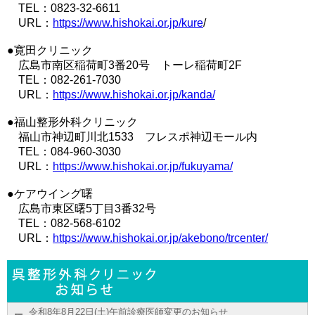
TEL：0823-32-6611
URL：
https://www.hishokai.or.jp/kure
/
●寛田クリニック
広島市南区稲荷町3番20号 トーレ稲荷町2F
TEL：082-261-7030
URL：
https://www.hishokai.or.jp/kanda/
●福山整形外科クリニック
福山市神辺町川北1533 フレスポ神辺モール内
TEL：084-960-3030
URL：
https://www.hishokai.or.jp/fukuyama/
●ケアウイング曙
広島市東区曙5丁目3番32号
TEL：082-568-6102
URL：
https://www.hishokai.or.jp/akebono/trcenter/
令和8年8月22日(土)午前診療医師変更のお知らせ