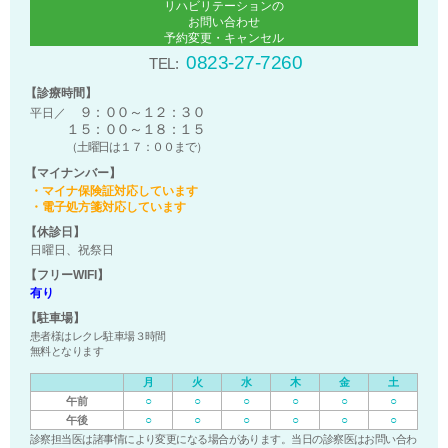
リハビリテーションの
お問い合わせ
予約変更・キャンセル
0823-27-7260
TEL:
【診療時間】
９：００～１２：３０
平日／
１５：００～１８：１５
（土曜日は１７：００まで）
【マイナンバー】
・マイナ保険証対応しています
・電子処方箋対応しています
【休診日】
日曜日、祝祭日
【フリーWIFI】
有り
【駐車場】
患者様はレクレ駐車場３時間
無料となります
月
火
水
木
金
土
○
○
○
○
○
○
午前
○
○
○
○
○
○
午後
診察担当医は諸事情により変更になる場合があります。当日の診察医はお問い合わ