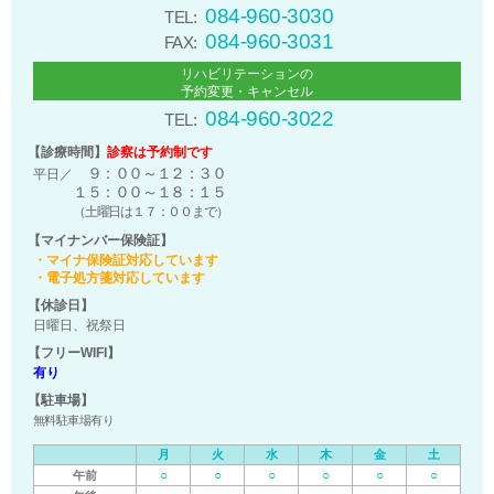
084-960-3030
TEL:
084-960-3031
FAX:
リハビリテーションの
予約変更・キャンセル
084-960-3022
TEL:
【診療時間】
診察は予約制です
９：００～１２：３０
平日／
１５：００～１８：１５
（土曜日は１７：００まで）
【マイナンバー保険証】
・マイナ保険証対応しています
・電子処方箋対応しています
【休診日】
日曜日、祝祭日
【フリーWIFI】
有り
【駐車場】
無料駐車場有り
月
火
水
木
金
土
○
○
○
○
○
○
午前