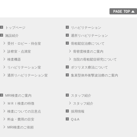
トップページ
リハビリテーション
施設紹介
通所リハビリテーション
受付・ロビー・待合室
骨粗鬆症治療について
診察室・点滴室
骨密度検査のご案内
検査機器
当院の骨粗鬆症研究について
リハビリテーション室
ボツリヌス療法について
通所リハビリテーション室
集束型体外衝撃波治療のご案内
MRI検査のご案内
スタッフ紹介
ＭＲＩ検査の特徴
スタッフ紹介
検査についての注意点
採用情報
料金・費用の目安
Q＆A
MRI検査のご依頼