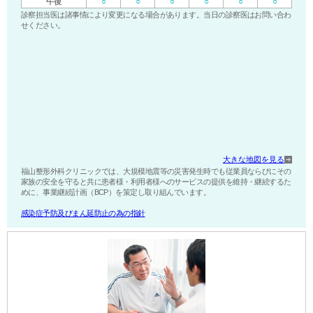
○
○
○
○
○
○
午後
診察担当医は諸事情により変更になる場合があります。当日の診察医はお問い合わ
せください。
大きな地図を見る
福山整形外科クリニックでは、大規模地震等の災害発生時でも従業員ならびにその
家族の安全を守ると共に患者様・利用者様へのサービスの提供を維持・継続するた
めに、事業継続計画（BCP）を策定し取り組んでいます。
感染症予防及びまん延防止の為の指針