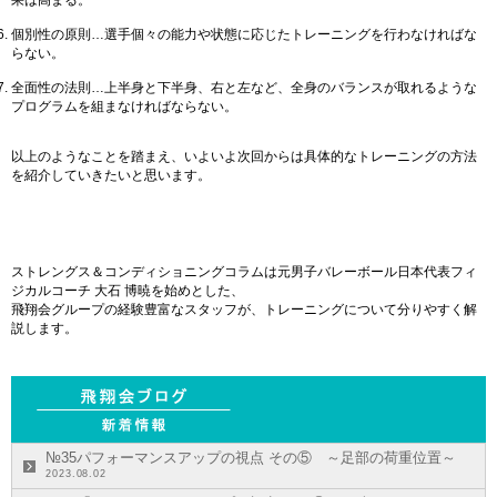
果は高まる。
個別性の原則…選手個々の能力や状態に応じたトレーニングを行わなければな
らない。
全面性の法則…上半身と下半身、右と左など、全身のバランスが取れるような
プログラムを組まなければならない。
以上のようなことを踏まえ、いよいよ次回からは具体的なトレーニングの方法
を紹介していきたいと思います。
ストレングス
＆
コンディショニング
コラムは
元男子バレーボール日本代表フィ
ジカルコーチ
大石 博暁
を始めとした、
飛翔会グループの経験豊富なスタッフが、
トレーニング
について分りやすく解
説します。
№35パフォーマンスアップの視点 その⑤ ～足部の荷重位置～
2023.08.02