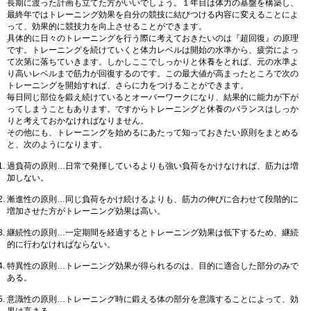
長期に渡った計画も立てた方がいいでしょう。１年目は体力の基盤を構築し、
最終年ではトレーニング効果を自分の競技に結びつける内容に変えることによ
って、効果的に競技力を向上させることができます。
具体的に日々のトレーニングを行う際に考えておきたいのは『超回復』の原理
です。トレーニングを続けていくと体力レベルは開始の水準から、疲労によっ
て次第に落ちていきます。しかしここでしっかりと休養をとれば、元の水準よ
り高いレベルまで筋力が回復するのです。この最大値が高まったところで次の
トレーニングを開始すれば、さらに力をつけることができます。
毎日同じ部位を鍛え続けているとオーバーワークになり、結果的に能力が下が
ってしまうこともあります。ですからトレーニングと休養のバランスはしっか
りと考えておかなければなりません。
その他にも、トレーニングを始めるにあたって知っておきたい原則をまとめる
と、次のようになります。
過負荷の原則…日常で発揮しているよりも強い負荷をかけなければ、筋力は増
加しない。
漸進性の原則…同じ負荷をかけ続けるよりも、筋力の伸びに合わせて段階的に
増加させた方がトレーニング効果は高い。
継続性の原則…一定期間を経過するとトレーニング効果は低下するため、継続
的に行わなければならない。
特異性の原則…トレーニング効果が得られるのは、目的に適合した部分のみで
ある。
意識性の原則…トレーニング時に鍛える体の部分を意識することによって、効