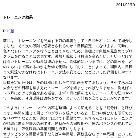
2011/08/19
トレーニング効果
PDF版
前回は、トレーニングを開始する前の準備として「自己分析」について紹介し
ました。その次の段階で必要とされるのが「目標設定」になります。同時に
色々なトレーニングを行うことはできないため、目標と方向性を見定めてプロ
グラムを作ることは大切です。漠然と現状より数値を高めたい、というだけで
は高いトレーニング効果は望めません。具体的にいつまでに、どの部分を、ど
のくらいまで高めるのかを数値で明確にしておくことによって、期間内に目標
まで到達できなければトレーニング法を変える、などといった評価もしやすく
なります。
目標を定めた後は、その目標に即した年間計画を立てましょう。学生であれば
大会などの日程を踏まえたトレーニングを組まなければなりません。例えば４
～６月にかけて大会がある場合、まず１月は筋を太くし、２～３月で筋力やパ
ワーを高め、４月以降は維持をする、といった計画を立てることができます。
このようにトレーニングの内容を時期によって変えることを『期分け』と呼び
ます。年間を通じて同じプログラムを続けていると、筋力の伸び方も頭打ちに
なりやすくなるため、期分けはとても重要です。もちろんこれはトレーニング
が順調に進んだ場合の例です。怪我からの回復期や、体のバランスが崩れてい
る選手は、強化以前の準備期間も必要になります。
オリンピックを目指す選手ならば４年周期、高校生ならば３年周期、といった