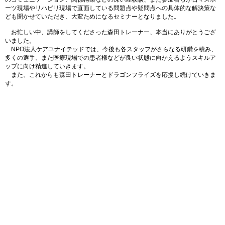
ーツ現場やリハビリ現場で直面している問題点や疑問点への具体的な解決策な
ども聞かせていただき、大変ためになるセミナーとなりました。
お忙しい中、講師をしてくださった森田トレーナー、本当にありがとうござ
いました。
NPO法人ケアユナイテッドでは、今後も各スタッフがさらなる研鑽を積み、
多くの選手、また医療現場での患者様などが良い状態に向かえるようスキルア
ップに向け精進していきます。
また、これからも森田トレーナーとドラゴンフライズを応援し続けていきま
す。