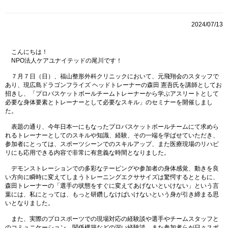
2024/07/13
こんにちは！
NPO法人ケアユナイテッドの尾川です！
７月７日（日）、福山整形外科クリニックにおいて、元飛翔会のスタッフで
あり、現広島ドラゴンフライズ ヘッドトレーナーの森田 憲吾氏を講師としてお
招きし、「プロバスケットボールチームトレーナーから学ぶアスリートとして
必要な身体要素とトレーナーとして必要なスキル」のセミナーを開催しまし
た。
表題の通り、今年日本一にもなったプロバスケットボールチームにて求めら
れるトレーナーとしてのスキルや知識、経験、その一端を学ばせていただき、
参加者にとっては、スポーツシーンでのスキルアップ、また医療現場のリハビ
リにも応用できる内容で非常に有意義な時間となりました。
デモンストレーションでの多彩なテーピングや参加者の身体感覚、動きを良
い方向に瞬時に変えてしまうトレーニングエクササイズは驚愕するとともに、
森田トレーナーの「選手の状態をすぐに変えてあげないといけない」という言
葉には、私にとっては、もっと研鑽しなけばいけないという身が引き締まる思
いとなりました。
また、実際のプロスポーツでの現場対応の経験談や選手やチームスタッフと
のコミュニケーション、関係構築などの深い経験談、また参加者らが日々スポ