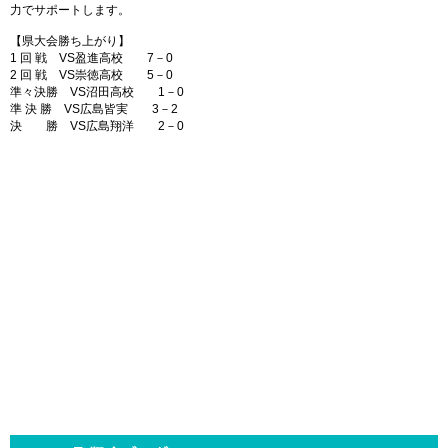
力でサポートします。
【県大会勝ち上がり】
1 回 戦 VS盈進高校 7－0
2 回 戦 VS崇徳高校 5－0
準々決勝 VS沼田高校 1－0
準 決 勝 VS広島皆実 3－2
決 勝 VS広島翔洋 2－0