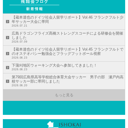
【蔵本達也のドイツ社会人留学リポート】Vol.46 フランクフルト少
年サッカー大会に帯同
2026.07.21
広島ドラゴンフライズ髙橋ストレングスコーチによる研修会を開催
しました
2026.07.09
【蔵本達也のドイツ社会人留学リポート】Vol.45 フランクフルトで
のオステオパシー勉強会とフラッグフットボール視察
2026.06.23
下蒲刈地区ウォーキング大会へ参加してきました！
2026.06.23
第79回広島県高等学校総合体育大会サッカー 男子の部 瀬戸内高
校サッカー部に帯同しました
2026.06.20
もっと見る