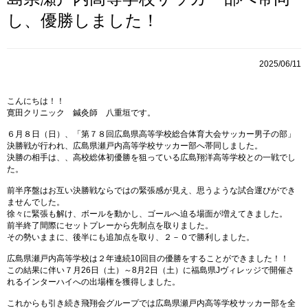
し、優勝しました！
2025/06/11
こんにちは！！
寛田クリニック 鍼灸師 八重垣です。
６月８日（日）、「第７８回広島県高等学校総合体育大会サッカー男子の部」
決勝戦が行われ、広島県瀬戸内高等学校サッカー部へ帯同しました。
決勝の相手は、、高校総体初優勝を狙っている広島翔洋高等学校との一戦でし
た。
前半序盤はお互い決勝戦ならではの緊張感が見え、思うような試合運びができ
ませんでした。
徐々に緊張も解け、ボールを動かし、ゴールへ迫る場面が増えてきました。
前半終了間際にセットプレーから先制点を取りました。
その勢いままに、後半にも追加点を取り、２－０で勝利しました。
広島県瀬戸内高等学校は２年連続10回目の優勝をすることができました！！
この結果に伴い７月26日（土）～8月2日（土）に福島県Jヴィレッジで開催さ
れるインターハイへの出場権を獲得しました。
これからも引き続き飛翔会グループでは広島県瀬戸内高等学校サッカー部を全