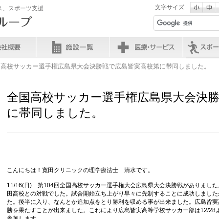
文字サイズ
ス、スポーツ支援
国高校サッカー選手権広島県大会決勝戦で広島皆実高校第に帯同しました。
全国高校サッカー選手権広島県大会決
に帯同しました。
こんにちは！寛田クリニックの理学療法士 清水です。
11/16(日) 第104回全国高校サッカー選手権大会広島県大会決勝戦がありまし
田高校との対戦でした。試合開始立ち上がり早々に先制することに成功しました
た。後半に入り、なんとか追加点をとり勝利を収める事が出来ました。広島皆実
勝を果たすことが出来ました。これにより広島皆実高等学校サッカー部は12/2
参加します。