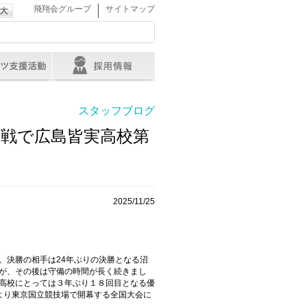
｜
飛翔会グループ
サイトマップ
スタッフブログ
勝戦で広島皆実高校第
2025/11/25
た。決勝の相手は24年ぶりの決勝となる沼
が、その後は守備の時間が長く続きまし
高校にとっては３年ぶり１８回目となる優
8より東京国立競技場で開幕する全国大会に