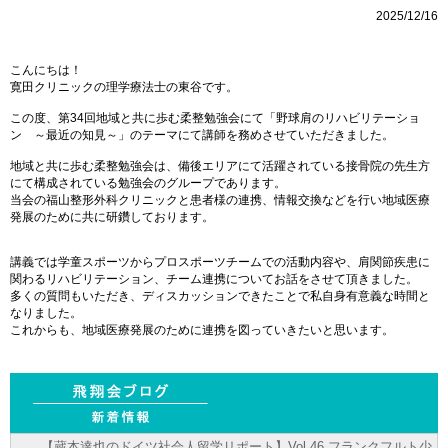
2025/12/16
こんにちは！
寛田クリニックの理学療法士の東谷です。
この度、第34回地域と共に歩む柔整勉強会にて「野球肩のリハビリテーショ
ン ～最近の知見～」のテーマにて講師を務めさせていただきました。
地域と共に歩む柔整勉強会は、備後エリアにて活躍されている接骨院の先生方
にて構成されている勉強会のグループであります。
当会の福山整形外科クリニックと患者様の連携、情報交換などを行い地域医療
発展のために共に研鑽しております。
講義では学童スポーツからプロスポーツチームでの活動内容や、肩関節疾患に
関わるリハビリテーション、チーム連携についてお話をさせて頂きました。
多くの質問もいただき、ディスカッションできたことで私自身有意義な時間と
なりました。
これからも、地域医療発展のために連携を図っていきたいと思います。
【蔵本達也のドイツ社会人留学リポート】Vol.46 フランクフルト少