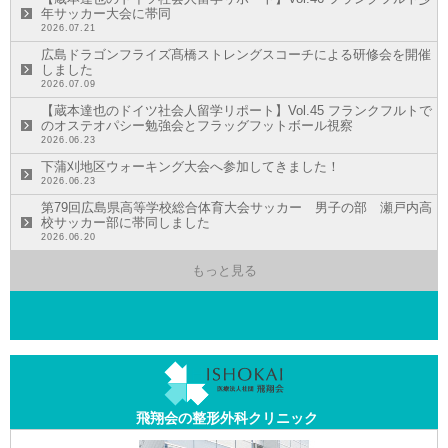
年サッカー大会に帯同
2026.07.21
広島ドラゴンフライズ髙橋ストレングスコーチによる研修会を開催
しました
2026.07.09
【蔵本達也のドイツ社会人留学リポート】Vol.45 フランクフルトで
のオステオパシー勉強会とフラッグフットボール視察
2026.06.23
下蒲刈地区ウォーキング大会へ参加してきました！
2026.06.23
第79回広島県高等学校総合体育大会サッカー 男子の部 瀬戸内高
校サッカー部に帯同しました
2026.06.20
もっと見る
飛翔会の整形外科クリニック