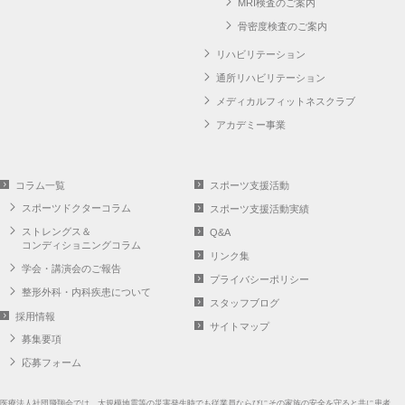
MRI検査のご案内
骨密度検査のご案内
リハビリテーション
通所リハビリテーション
メディカルフィットネスクラブ
アカデミー事業
コラム一覧
スポーツ支援活動
スポーツドクターコラム
スポーツ支援活動実績
ストレングス＆
Q&A
コンディショニングコラム
リンク集
学会・講演会のご報告
プライバシーポリシー
整形外科・内科疾患について
スタッフブログ
採用情報
サイトマップ
募集要項
応募フォーム
医療法人社団飛翔会では、大規模地震等の災害発生時でも従業員ならびにその家族の安全を守ると共に患者