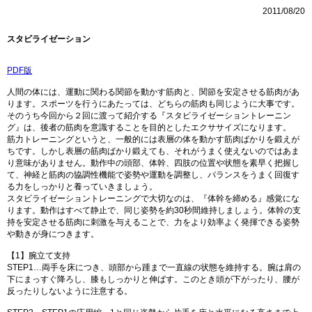
2011/08/20
スタビライゼーション
PDF版
人間の体には、運動に関わる関節を動かす筋肉と、関節を安定させる筋肉があ
ります。スポーツを行うにあたっては、どちらの筋肉も同じように大事です。
そのうち今回から２回に渡って紹介する『スタビライゼーショントレーニン
グ』は、後者の筋肉を意識することを目的としたエクササイズになります。
筋力トレーニングというと、一般的には表層の体を動かす筋肉ばかりを鍛えが
ちです。しかし表層の筋肉ばかり鍛えても、それがうまく使えないのではあま
り意味がありません。動作中の頭部、体幹、四肢の位置や状態を素早く把握し
て、神経と筋肉の協調性機能で姿勢や運動を調整し、バランスをうまく回復す
る力をしっかりと養っていきましょう。
スタビライゼーショントレーニングで大切なのは、『体幹を締める』感覚にな
ります。動作はすべて静止で、同じ姿勢を約30秒間維持しましょう。体幹の支
持を安定させる筋肉に刺激を与えることで、力をより効率よく発揮できる姿勢
や動きが身につきます。
【1】腕立て支持
STEP1…両手を床につき、頭部から踵まで一直線の状態を維持する。腕は肩の
下にまっすぐ降ろし、膝もしっかりと伸ばす。このとき頭が下がったり、腰が
反ったりしないように注意する。