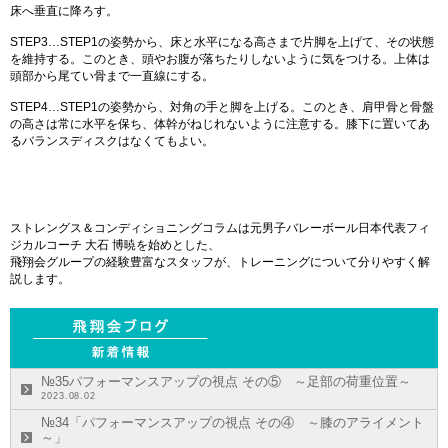
床へ垂直に降ろす。
STEP3…STEP1の姿勢から、床と水平になる高さまで片脚を上げて、その状態
を維持する。このとき、頭やお腹が落ちたりしないように気をつける。上体は
頭部から尾てい骨まで一直線にする。
STEP4…STEP1の姿勢から、対角の手と脚を上げる。このとき、肩甲骨と骨盤
の高さは常に水平を保ち、体幹がねじれないように注意する。膝下に置いてあ
るバランスディスクはなくてもよい。
ストレングス
＆
コンディショニング
コラムは
元男子バレーボール日本代表フィ
ジカルコーチ
大石 博暁
を始めとした、
飛翔会グループの経験豊富なスタッフが、
トレーニング
について分りやすく解
説します。
№35パフォーマンスアップの視点 その⑤ ～足部の荷重位置～
2023.08.02
№34「パフォーマンスアップの視点 その④ ～膝のアライメント
～」