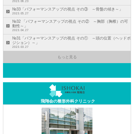
2023.06.23
№33「パフォーマンスアップの視点 その③ ～骨盤の傾き～」
2023.05.27
№32 「パフォーマンスアップの視点 その② ～胸部（胸椎）の可
動性～」
2023.04.27
№31「パフォーマンスアップの視点 その① ～頭の位置（ヘッドポ
ジション）～」
2023.03.27
もっと見る
飛翔会の整形外科クリニック