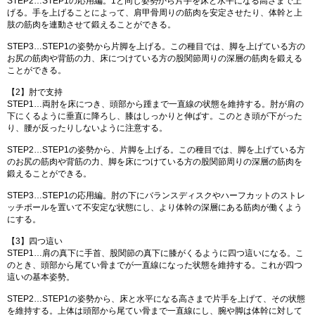
STEP2…STEP1の応用編。1と同じ姿勢から片手を床と水平になる高さまで上
げる。手を上げることによって、肩甲骨周りの筋肉を安定させたり、体幹と上
肢の筋肉を連動させて鍛えることができる。
STEP3…STEP1の姿勢から片脚を上げる。この種目では、脚を上げている方の
お尻の筋肉や背筋の力、床につけている方の股関節周りの深層の筋肉を鍛える
ことができる。
【2】肘で支持
STEP1…両肘を床につき、頭部から踵まで一直線の状態を維持する。肘が肩の
下にくるように垂直に降ろし、膝はしっかりと伸ばす。このとき頭が下がった
り、腰が反ったりしないように注意する。
STEP2…STEP1の姿勢から、片脚を上げる。この種目では、脚を上げている方
のお尻の筋肉や背筋の力、脚を床につけている方の股関節周りの深層の筋肉を
鍛えることができる。
STEP3…STEP1の応用編。肘の下にバランスディスクやハーフカットのストレ
ッチポールを置いて不安定な状態にし、より体幹の深層にある筋肉が働くよう
にする。
【3】四つ這い
STEP1…肩の真下に手首、股関節の真下に膝がくるように四つ這いになる。こ
のとき、頭部から尾てい骨までが一直線になった状態を維持する。これが四つ
這いの基本姿勢。
STEP2…STEP1の姿勢から、床と水平になる高さまで片手を上げて、その状態
を維持する。上体は頭部から尾てい骨まで一直線にし、腕や脚は体幹に対して