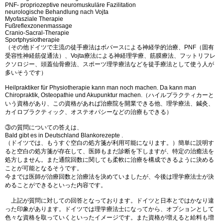
PNF- propriozeptive neuromuskuläre Fazilitation
neurologische Behandlung nach Vojta
Myofasziale Therapie
Fußreflexzonenmassage
Cranio-Sacral-Therapie
Sportphysiotherapie
（その他ドイツで主流の徒手療法はボバースによる神経学的治療、PNF（固有
受容性神経筋促通法）、Vojta療法による神経理学療、筋膜療法、フットリフレ
クソロジー、頭蓋仙骨療法、スポーツ理学療法などを徒手療法として使う人が
多いそうです）
Heilpraktiker für Physiotherapie kann man noch machen. Da kann man
Chiropraktik, Osteopathie und Akupunktur machen.（ハイルプラクティカーと
いう資格があり、この資格があれば治療院を開業できる他、理学療法、鍼灸、
カイロプラクティック、オステオパシーなどの治療もできる）
③の質問についての答えは、
Bald gibt es in Deutschland Blankorezepte .
（ドイツでは、もうすぐ空白の処方箋が利用可能になります。）簡単に説明す
ると空白の処方箋が存在して、医師もまだ診断を下しますが、特定の治癒法を
処方しません。また通院回数に関しても柔軟に治療を構成できるように決める
ことが可能となるそうです。
今までは医師が治療回数と治療法を決めていましたが、今後は理学療法士が決
めることができるといった内容です。
上記が質問に対しての回答となっております。ドイツと日本とではかなり違
った印象があります。ドイツでは理学療法士になってから、オプションとして
色々な資格を取っていくといったイメージです。また資格が増えると給料も増