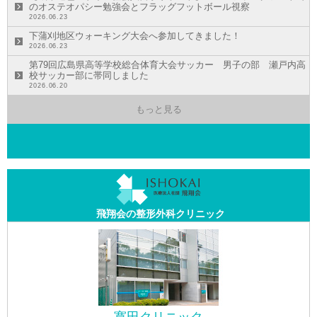
のオステオパシー勉強会とフラッグフットボール視察
2026.06.23
下蒲刈地区ウォーキング大会へ参加してきました！
2026.06.23
第79回広島県高等学校総合体育大会サッカー 男子の部 瀬戸内高
校サッカー部に帯同しました
2026.06.20
もっと見る
飛翔会の整形外科クリニック