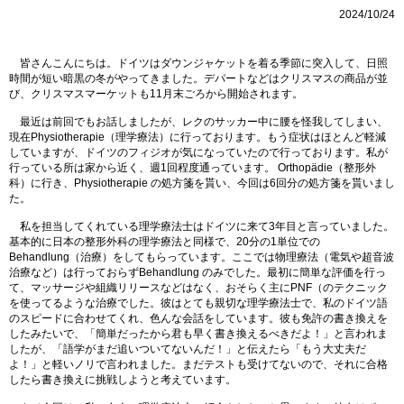
2024/10/24
皆さんこんにちは。ドイツはダウンジャケットを着る季節に突入して、日照
時間が短い暗黒の冬がやってきました。デパートなどはクリスマスの商品が並
び、クリスマスマーケットも11月末ごろから開始されます。
最近は前回でもお話しましたが、レクのサッカー中に腰を怪我してしまい、
現在Physiotherapie（理学療法）に行っております。もう症状はほとんど軽減
していますが、ドイツのフィジオが気になっていたので行っております。私が
行っている所は家から近く、週1回程度通っています。 Orthopädie（整形外
科）に行き、Physiotherapie の処方箋を貰い、今回は6回分の処方箋を貰いまし
た。
私を担当してくれている理学療法士はドイツに来て3年目と言っていました。
基本的に日本の整形外科の理学療法と同様で、20分の1単位での
Behandlung（治療）をしてもらっています。ここでは物理療法（電気や超音波
治療など）は行っておらずBehandlung のみでした。最初に簡単な評価を行っ
て、マッサージや組織リリースなどはなく、おそらく主にPNF（のテクニック
を使ってるような治療でした。彼はとても親切な理学療法士で、私のドイツ語
のスピードに合わせてくれ、色んな会話をしています。彼も免許の書き換えを
したみたいで、「簡単だったから君も早く書き換えるべきだよ！」と言われま
したが、「語学がまだ追いついてないんだ！」と伝えたら「もう大丈夫だ
よ！」と軽いノリで言われました。まだテストも受けてないので、それに合格
したら書き換えに挑戦しようと考えています。