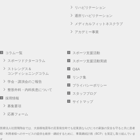
リハビリテーション
通所リハビリテーション
メディカルフィットネスクラブ
アカデミー事業
コラム一覧
スポーツ支援活動
スポーツドクターコラム
スポーツ支援活動実績
ストレングス＆
Q&A
コンディショニングコラム
リンク集
学会・講演会のご報告
プライバシーポリシー
整形外科・内科疾患について
スタッフブログ
採用情報
サイトマップ
募集要項
応募フォーム
医療法人社団飛翔会では、大規模地震等の災害発生時でも従業員ならびにその家族の安全を守ると共に患者
様・利用者様へのサービスの提供を維持・継続するために、事業継続計画（BCP）を策定し取り組んでいま
す。