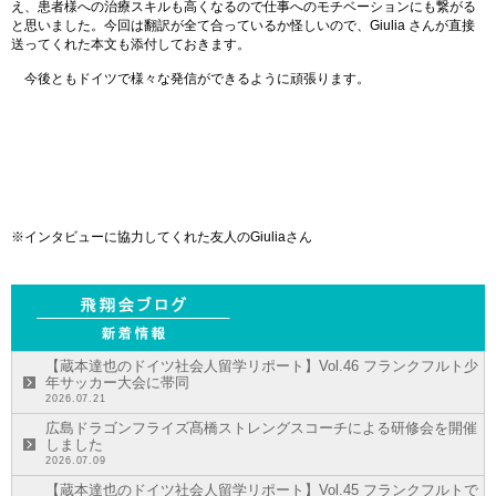
え、患者様への治療スキルも高くなるので仕事へのモチベーションにも繋がる
と思いました。今回は翻訳が全て合っているか怪しいので、Giulia さんが直接
送ってくれた本文も添付しておきます。
今後ともドイツで様々な発信ができるように頑張ります。
※インタビューに協力してくれた友人のGiuliaさん
【蔵本達也のドイツ社会人留学リポート】Vol.46 フランクフルト少
年サッカー大会に帯同
2026.07.21
広島ドラゴンフライズ髙橋ストレングスコーチによる研修会を開催
しました
2026.07.09
【蔵本達也のドイツ社会人留学リポート】Vol.45 フランクフルトで