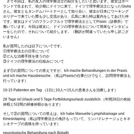
さて今回は、私の友人の理学療法士の紹介をしたいと思います。彼女はポー
ランドで生まれて、幼少期にドイツに来て、ドイツで理学療法士になったGiulia
さん。彼女ともタンデムパートナーとして知り合い、彼女が日本にワーキング
ホリデーで来ていた際も少し交流があり、広島に来た時は案内をしてあげた仲
です。彼女はドイツのフランクフルトで理学療法士としてPraxis（診療所）で
働いています。今回は彼女に、ドイツの理学療法士について簡単なインタビュ
ーをしたので、それについて紹介します。（翻訳が間違っていたら申し訳ござ
いません）
私が質問したのは以下についてです。
①理学療法士の日常について
②どんな治療手技を使うのか
③ドイツの理学療法の仕組みについて
まず①の質問についての答えですが、Ich mache Behandlungen in der Praxis
und ich mache Hausbesuche. （私はPraxisの仕事だけでなく、訪問理学療法も
行っています）
10-15 Patienten am Tag （1日に10人〜15人の患者さんを治療します）
28 Tage ist Urlaub und 5 Tage Fortbildungsurlaub zusätzlich.（年間28日の有給
休暇と5日間の研修休暇があります）
そして②の質問についての答えは、Ich habe Manuelle Lymphdrainage und
Kinesiotaping.（私は理学療法士の免許もっていて、リンパドレナージュとキネ
シオテープの資格を持っています）
neurologische Behandlung nach Bobath